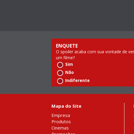
ENQUETE
O spoiler acaba com sua vontade de ve
um filme?
Sim
Não
Indiferente
Mapa do Site
Empresa
Produtos
Cinemas