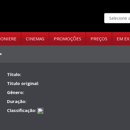
ONIERE
CINEMAS
PROMOÇÕES
PREÇOS
EM EX
>
Título:
Título original:
Gênero:
Duração:
Classificação: