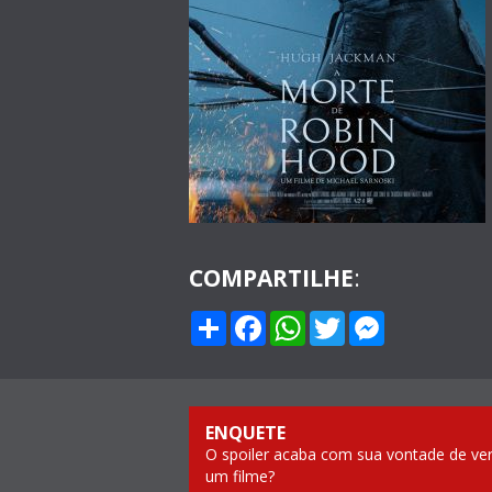
COMPARTILHE
:
Compartilhar
Facebook
WhatsApp
Twitter
Messenge
ENQUETE
O spoiler acaba com sua vontade de ve
um filme?